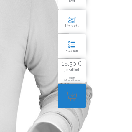
Text
Uploads
Ebenen
16,50 €
je Artikel
Mehr
Informationen